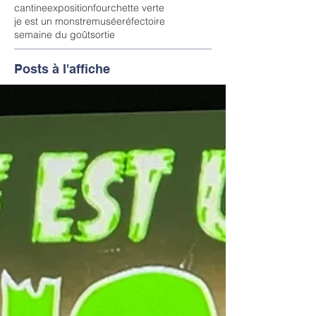
cantine
exposition
fourchette verte
je est un monstre
musée
réfectoire
semaine du goût
sortie
Posts à l'affiche