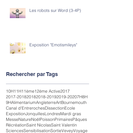
Les robots sur Word (3-4P)
Exposition "Emotismileys"
Rechercher par Tags
10H
11H
11ème
12ème Active
2017
2017-2018
2018
2018-2019
2019-2020
7H
8H
9H
Alimentarium
Angleterre
Art
Bournemouth
Canal d'Entreroches
Dissection
Ecole
Exposition
Jonquilles
Londres
Mardi gras
Messe
Nature
Noël
Poisson
Primaires
Pâques
Récréation
Saint Nicolas
Saint Valentin
Sciences
Sensibilisation
Sortie
Vevey
Voyage