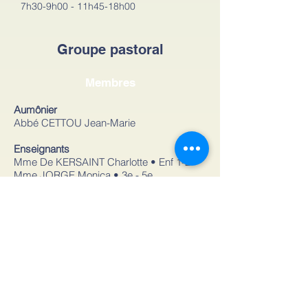
7h30-9h00 - 11h45-18h00
Groupe pastoral
Membres
Aumônier
Abbé CETTOU Jean-Marie
Enseignants
Mme De KERSAINT Charlotte • Enf 1-2
Mme JORGE Monica • 3e - 5e
Mme CASSEREAU Madeleine • 6e - 9e
M. DRAPER BOLTON Elliot • Musique
M. PUONS Guillaume • 10e - 11e et
coordinateur
Organisation
Direction