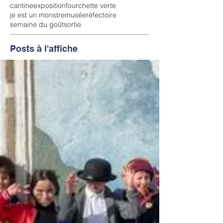
cantine
exposition
fourchette verte
je est un monstre
musée
réfectoire
semaine du goût
sortie
Posts à l'affiche