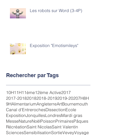
Les robots sur Word (3-4P)
Exposition "Emotismileys"
Rechercher par Tags
10H
11H
11ème
12ème Active
2017
2017-2018
2018
2018-2019
2019-2020
7H
8H
9H
Alimentarium
Angleterre
Art
Bournemouth
Canal d'Entreroches
Dissection
Ecole
Exposition
Jonquilles
Londres
Mardi gras
Messe
Nature
Noël
Poisson
Primaires
Pâques
Récréation
Saint Nicolas
Saint Valentin
Sciences
Sensibilisation
Sortie
Vevey
Voyage