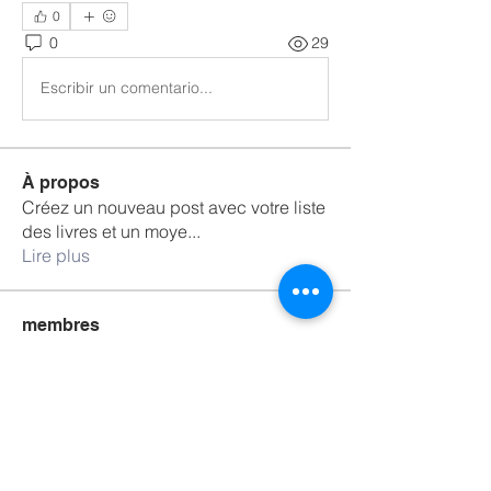
0
0
29
Escribir un comentario...
À propos
Créez un nouveau post avec votre liste
des livres et un moye
...
Lire plus
membres
Willete Gshs
S'abonner
Eleonora Fornari
S'abonner
Valérie Thormann
S'abonner