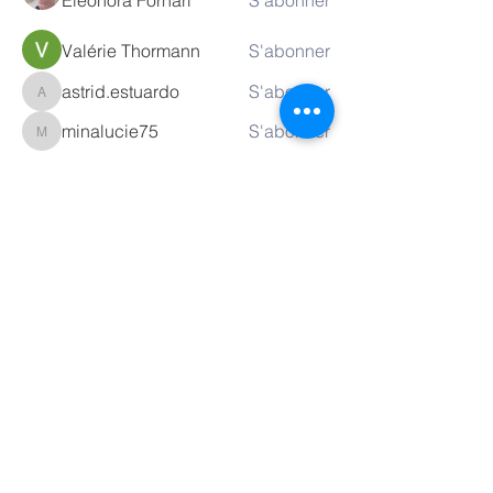
Eleonora Fornari
S'abonner
Valérie Thormann
S'abonner
astrid.estuardo
S'abonner
astrid.estuardo
minalucie75
S'abonner
minalucie75
Voir tous les membres (15)
Nos horaires
Du lundi au vendredi
de 07h30 à 12h00
et de 13h00 à 17h00
rue du Valentin 7
1004 Lausanne
Nous contacter
info@levalentin.ch