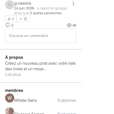
g.nassira
g.nassira
24 juin 2026
·
a rejoint le groupe,
ainsi que
5 autres personnes
.
0
0
46
Escreva um comentário
À propos
Créez un nouveau post avec votre liste
des livres et un moye
...
Lire plus
membres
Willete Gshs
S'abonner